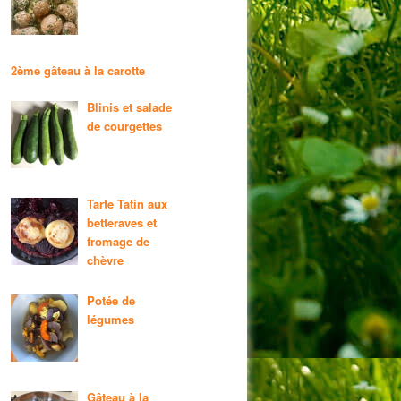
2ème gâteau à la carotte
Blinis et salade
de courgettes
Tarte Tatin aux
betteraves et
fromage de
chèvre
Potée de
légumes
Gâteau à la