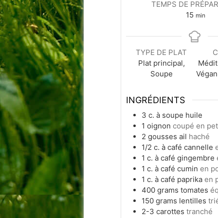
TEMPS DE PRÉPAR
minute
15
min
TYPE DE PLAT
C
Plat principal,
Médit
Soupe
Végan
INGRÉDIENTS
3
c. à soupe
huile
1
oignon
coupé en pet
2
gousses
ail
haché
1/2
c. à café
cannelle
1
c. à café
gingembre
1
c. à café
cumin
en p
1
c. à café
paprika
en 
400
grams
tomates
éq
150
grams
lentilles
tr
2-3
carottes
tranché