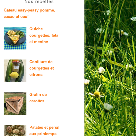
Nos recettes
Gateau easy-peasy pomme,
cacao et oeuf
Quiche
courgettes, feta
et menthe
Confiture de
courgettes et
citrons
Gratin de
carottes
Patates et persil
aux printemps