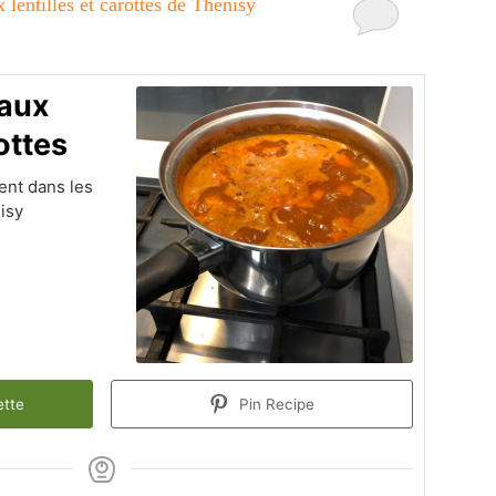
lentilles et carottes de Thénisy
 aux
rottes
ent dans les
isy
ette
Pin Recipe