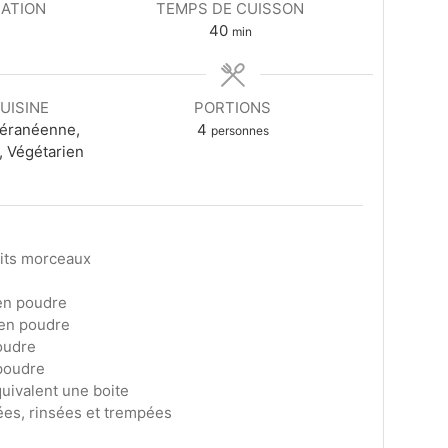
ATION
TEMPS DE CUISSON
s
minutes
40
min
UISINE
PORTIONS
éranéenne,
4
personnes
, Végétarien
its morceaux
en poudre
en poudre
oudre
poudre
uivalent une boite
iées, rinsées et trempées