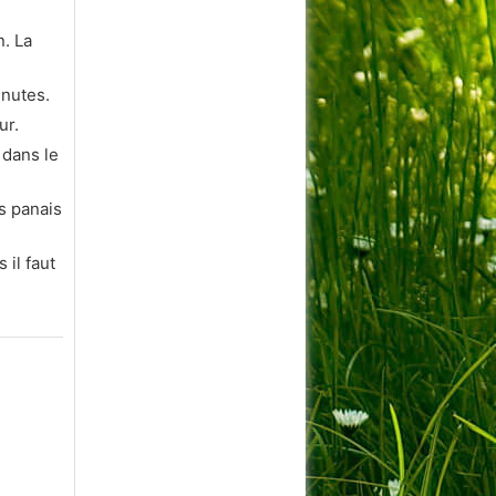
n. La
inutes.
ur.
 dans le
s panais
il faut