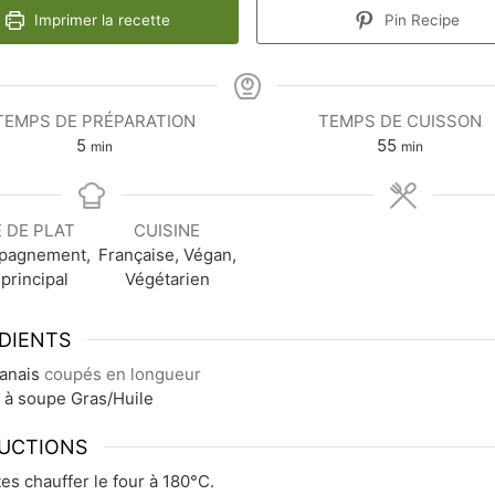
Imprimer la recette
Pin Recipe
TEMPS DE PRÉPARATION
TEMPS DE CUISSON
minutes
minutes
5
55
min
min
 DE PLAT
CUISINE
pagnement,
Française, Végan,
 principal
Végétarien
DIENTS
anais
coupés en longueur
. à soupe
Gras/Huile
UCTIONS
tes chauffer le four à 180°C.