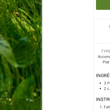
TYPE
Accom
Plat
INGRÉ
3
P
2
c
INSTR
Fai