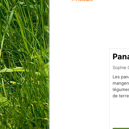
des
articles
Pana
Sophie 
Les pana
mangent
légumes
de terr