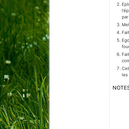
Epl
l’é
par
Met
Fai
Ego
fou
Fai
com
Cet
les
NOTE