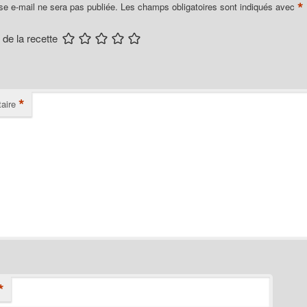
*
se e-mail ne sera pas publiée.
Les champs obligatoires sont indiqués avec
 de la recette
*
aire
*