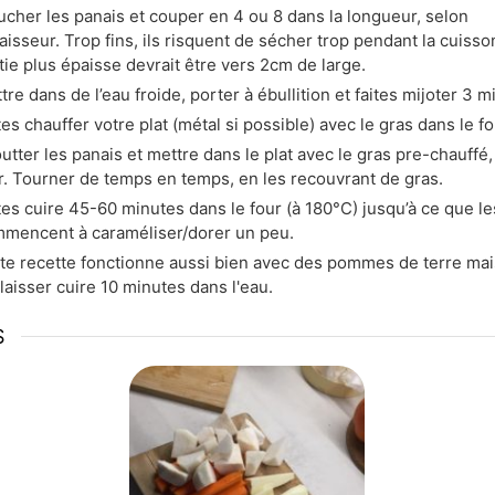
ucher les panais et couper en 4 ou 8 dans la longueur, selon
paisseur. Trop fins, ils risquent de sécher trop pendant la cuisso
tie plus épaisse devrait être vers 2cm de large.
tre dans de l’eau froide, porter à ébullition et faites mijoter 3 m
tes chauffer votre plat (métal si possible) avec le gras dans le fo
utter les panais et mettre dans le plat avec le gras pre-chauffé,
r. Tourner de temps en temps, en les recouvrant de gras.
tes cuire 45-60 minutes dans le four (à 180°C) jusqu’à ce que le
mencent à caraméliser/dorer un peu.
te recette fonctionne aussi bien avec des pommes de terre mais 
 laisser cuire 10 minutes dans l'eau.
S