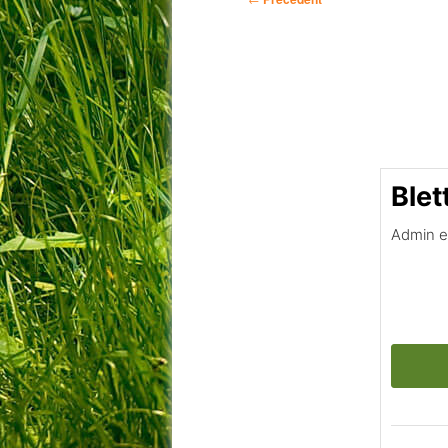
des
articles
Blet
Admin e