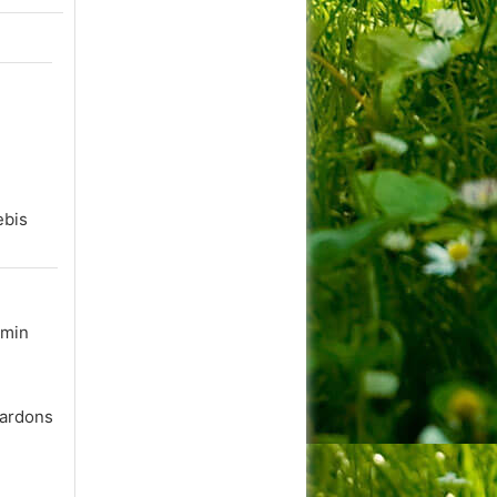
ebis
 min
lardons