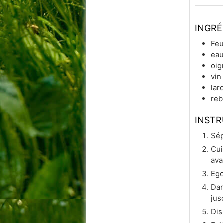
INGRÉ
Feu
ea
oig
vin
lar
reb
INSTR
Sép
Cui
ava
Ego
Dan
jus
Dis