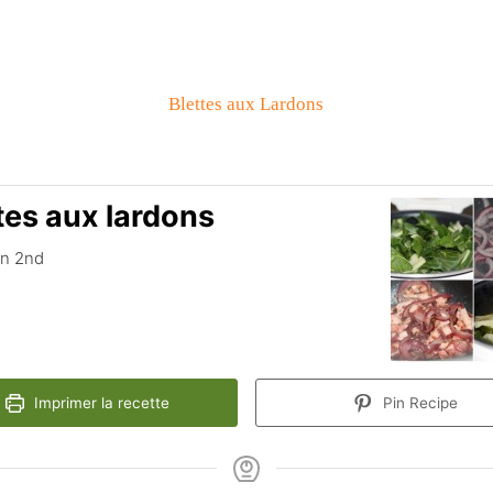
Blettes aux Lardons
tes aux lardons
n 2nd
Imprimer la recette
Pin Recipe