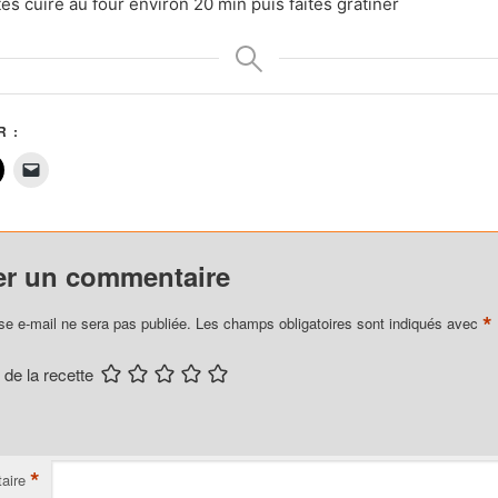
tes cuire au four environ 20 min puis faites gratiner
 :
er un commentaire
*
se e-mail ne sera pas publiée.
Les champs obligatoires sont indiqués avec
 de la recette
*
aire